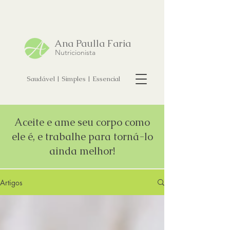
Ana Paulla Faria
Nutricionista
Saudável | Simples | Essencial
Aceite e ame seu corpo como
ele é, e trabalhe para torná-lo
ainda melhor!
Artigos